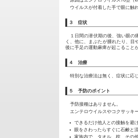
　原因はエンテロウイルス70型（enterov
　ウイルスが付着した手で眼に触
３ 症状
　１日間の潜伏期の後、強い眼の
く、他に、まぶたが腫れたり、目
後に手足の運動麻痺が起こること
４ 治療
　特別な治療法は無く、症状に応
５ 予防のポイント
　予防接種はありません。
　エンテロウイルスやコクサッキ
できるだけ他人との接触を避
眼をさわったらすぐに石鹸と
家族内で、タオル、枕、その