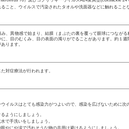
irus 70）及びコクサッキーウイルスA24変異型(coxsackie 24 viru
れること、ウイルスで汚染されたタオルや洗面器などに触れること
痛み、異物感で始まり、結膜（まぶたの裏を覆って眼球につながる
やに、目のむくみ、目の表面の濁りがでることがあります。約１週間
があります。
じた対症療法が行われます。
ーウイルスはとても感染力がつよいので、感染を広げないために次
けるようにしましょう。
流水で手洗いをしましょう。
他眼やにや涙で汚れそうな物の共用は避けるようにしましょう。