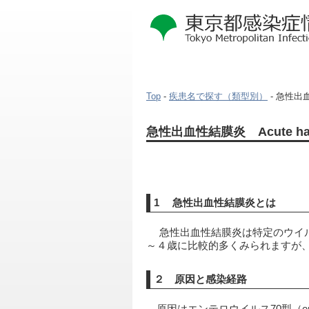
Top
-
疾患名で探す（類型別）
- 急性出血性結
本
急性出血性結膜炎 Acute haemor
文
こ
こ
か
ら
1 急性出血性結膜炎とは
 　急性出血性結膜炎は特定のウイルスに感染したことによる急性結膜炎です。発症はどの季節でも起こります。また、感染する年齢は１
～４歳に比較的多くみられますが
２ 原因と感染経路