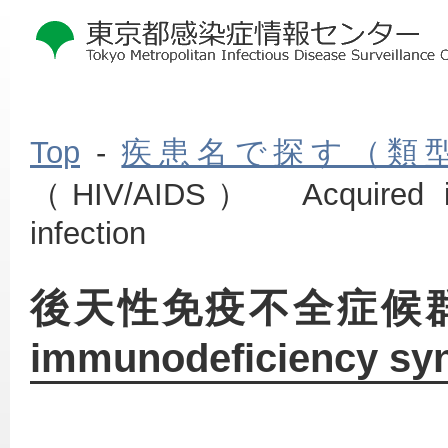
Top
-
疾患名で探す（類
（HIV/AIDS） Acquired imm
infection
本
後天性免疫不全症候群（HI
文
こ
immunodeficiency syn
こ
か
ら