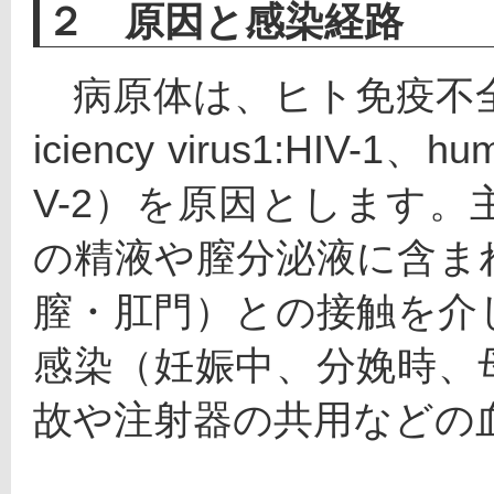
２ 原因と感染経路
　病原体は、ヒト免疫不全ウイ
iciency virus1:HIV-1、hum
V-2）を原因とします
の精液や膣分泌液に含ま
膣・肛門）との接触を介
感染（妊娠中、分娩時、
故や注射器の共用などの