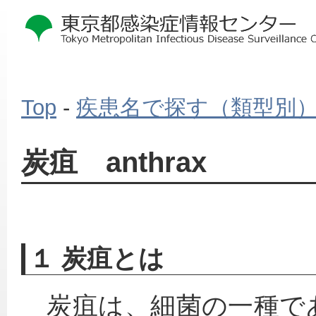
Top
-
疾患名で探す（類型別
本
炭疽 anthrax
文
こ
こ
か
ら
１ 炭疽とは
　炭疽は、細菌の一種で