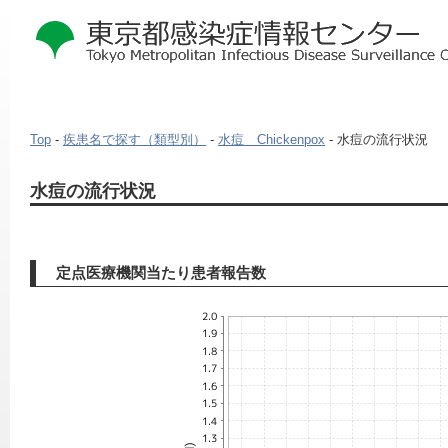
Top
-
疾患名で探す（類型別）
-
水痘 Chickenpox
- 水痘の流行状況
本
水痘の流行状況
文
こ
こ
か
定点医療機関当たり患者報告数
ら