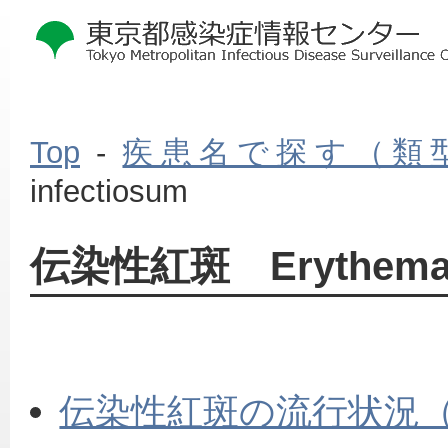
Top
-
疾患名で探す（類
infectiosum
本
伝染性紅斑 Erythema i
文
こ
こ
か
ら
伝染性紅斑の流行状況