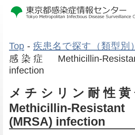
Top
-
疾患名で探す（類型別
感染症 Methicillin‐Resistan
infection
本
メチシリン耐性
文
こ
Methicillin‐Resista
こ
か
ら
(MRSA) infection