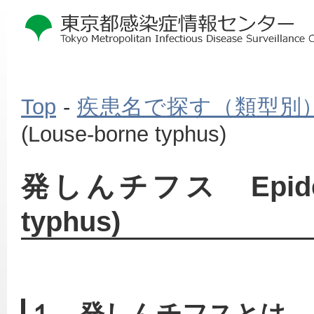
Top
-
疾患名で探す（類型別
(Louse-borne typhus)
本
発しんチフス Epidemic
文
こ
typhus)
こ
か
ら
１ 発しんチフスとは