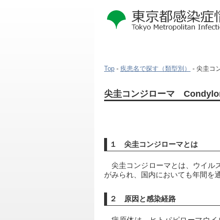
Top
-
疾患名で探す（類型別）
- 尖圭コン
本
尖圭コンジローマ Condyloma
文
こ
こ
か
ら
１ 尖圭コンジローマとは
　尖圭コンジローマとは、ウイル
がみられ、国内においても年間を
２ 原因と感染経路