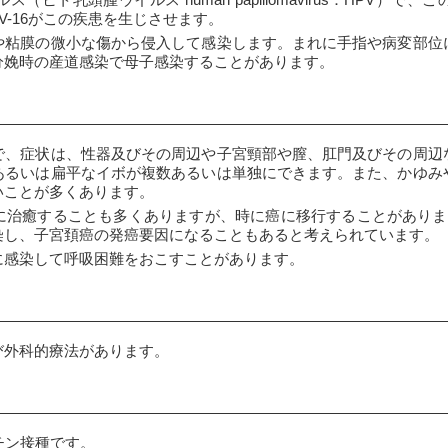
ヒト乳頭腫ウイルス human papillomavirus：HPV）
HPV-16がこの疾患を生じさせます。
や粘膜の微小な傷から侵入して感染します。まれに手指や病変部位
分娩時の産道感染で母子感染することがあります。
で、症状は、性器及びその周辺や子宮頸部や膣、肛門及びその周辺
あるいは扁平なイボが複数あるいは単独にできます。また、かゆみ
いことが多くあります。
治癒することも多くありますが、時に癌に移行することがあります。HP
染し、子宮頚癌の発癌要因になることもあると考えられています。
に感染して呼吸困難をおこすことがあります。
び外科的療法があります。
チン接種です。