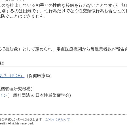
ルスを排出している相手との性的な接触を行わないことですが、無
判別するのは困難です。性行為だけでなく性交類似行為も含む性的
に防ぐことはできません。
点把握対象）として定められ、定点医療機関から毎週患者数が報告
は
気？（PDF）
（保健医療局）
危機管理研究機構）
イン
(一般社団法人 日本性感染症学会)
康安全研究センターに帰属します
ご利用にあたって
alth. All rights reserved.