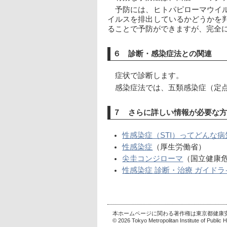
　予防には、ヒトパピローマウイ
イルスを排出しているかどうかを
ることで予防ができますが、完全
６ 診断・感染症法との関連
　症状で診断します。
　感染症法では、五類感染症（定
７ さらに詳しい情報が必要な方
性感染症（STI）ってどんな病
性感染症
（厚生労働省）
尖圭コンジローマ
（国立健康
性感染症 診断・治療 ガイドラ
本ホームページに関わる著作権は東京都健
© 2026 Tokyo Metropolitan Institute of Public He