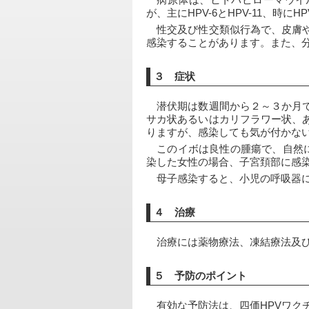
　病原体は、ヒトパピローマウイルス（
が、主にHPV-6とHPV-11、時に
　性交及び性交類似行為で、皮膚
感染することがあります。また、
３ 症状
　潜伏期は数週間から２～３か月
サカ状あるいはカリフラワー状、
りますが、感染しても気が付かな
　このイボは良性の腫瘍で、自然に
染した女性の場合、子宮頚部に感
　母子感染すると、小児の呼吸器
４ 治療
　治療には薬物療法、凍結療法及
５ 予防のポイント
　有効な予防法は、四価HPVワク