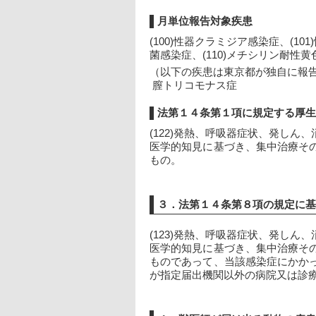
月単位報告対象疾患
(100)性器クラミジア感染症、(10
菌感染症、(110)メチシリン耐性
（以下の疾患は東京都が独自に報
 膣トリコモナス症
法第１４条第１項に規定する厚
(122)発熱、呼吸器症状、発し
医学的知見に基づき、集中治療そ
もの。
３．法第１４条第８項の規定に
(123)発熱、呼吸器症状、発し
医学的知見に基づき、集中治療そ
ものであって、当該感染症にかか
が指定届出機関以外の病院又は診