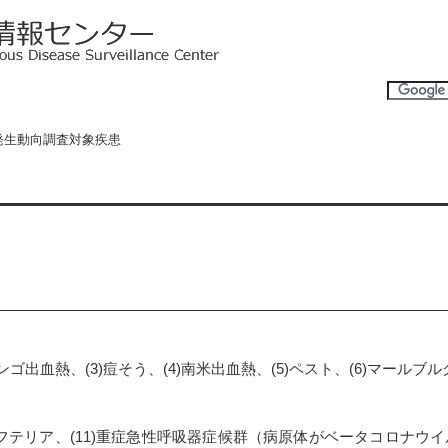
症発生動向調査対象疾患
ンゴ出血熱、(3)痘そう、(4)南米出血熱、(5)ペスト、(6)マールブル
10)ジフテリア、(11)重症急性呼吸器症候群（病原体がベータコロナウ