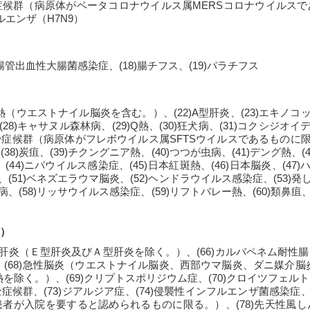
器症候群（病原体がベータコロナウイルス属MERSコロナウイルスであ
ルエンザ（H7N9）
7)腸管出血性大腸菌感染症、(18)腸チフス、(19)パラチフス
ル熱（ウエストナイル脳炎を含む。）、(22)A型肝炎、(23)エキノコッ
(28)キャサヌル森林病、(29)Q熱、(30)狂犬病、(31)コクシジオイ
少症候群（病原体がフレボウイルス属SFTSウイルスであるものに限る。
38)炭疽、(39)チクングニア熱、(40)つつが虫病、(41)デング熱、(
(44)ニパウイルス感染症、(45)日本紅斑熱、(46)日本脳炎、(47
症、(51)ベネズエラウマ脳炎、(52)ヘンドラウイルス感染症、(53)発し
ム病、(58)リッサウイルス感染症、(59)リフトバレー熱、(60)類鼻疽、
）
ルス性肝炎（Ｅ型肝炎及びＡ型肝炎を除く。）、(66)カルバペネム耐性腸
(68)急性脳炎（ウエストナイル脳炎、西部ウマ脳炎、ダニ媒介
除く。）、(69)クリプトスポリジウム症、(70)クロイツフェルト
症候群、(73)ジアルジア症、(74)侵襲性インフルエンザ菌感染症、(
患者が入院を要すると認められるものに限る。）、(78)先天性風し