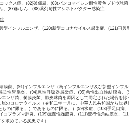
プトコックス症、(82)破傷風、(83)バンコマイシン耐性黄色ブドウ球
しん、(87)麻しん、(88)薬剤耐性アシネトバクター感染症
症
9)再興型インフルエンザ、(120)新型コロナウイルス感染症、(121)
)咽頭結膜熱、(91)インフルエンザ（鳥インフルエンザ及び新型インフル
感染性胃腸炎、(94)急性呼吸器感染症、(95)急性出血性結膜炎、
フルエンザ菌、髄膜炎菌、肺炎球菌を原因として同定された場合を除く
ス属のコロナウイルス（令和二年一月に、中華人民共和国から世界
に限る。）であるものに限る。）(99)水痘、(103)手足口病、(1
)マイコプラズマ肺炎、(109)無菌性髄膜炎、(111)流行性角結膜炎、(1
告を求めている疾患です）