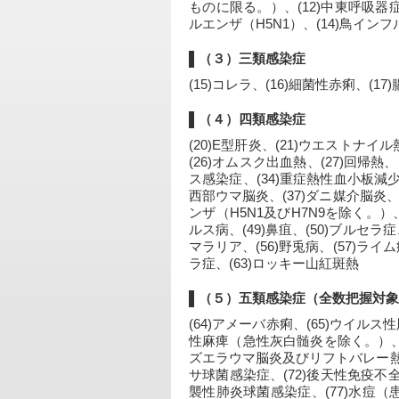
ものに限る。）、(12)中東呼吸
ルエンザ（H5N1）、(14)鳥インフ
（３）三類感染症
(15)コレラ、(16)細菌性赤痢、(1
（４）四類感染症
(20)E型肝炎、(21)ウエストナイ
(26)オムスク出血熱、(27)回帰熱、
ス感染症、(34)重症熱性血小板減
西部ウマ脳炎、(37)ダニ媒介脳炎、(
ンザ（H5N1及びH7N9を除く。）、
ルス病、(49)鼻疽、(50)ブルセラ
マラリア、(56)野兎病、(57)ライ
ラ症、(63)ロッキー山紅斑熱
（５）五類感染症（全数把握対象
(64)アメーバ赤痢、(65)ウイ
性麻痺（急性灰白髄炎を除く。）、
ズエラウマ脳炎及びリフトバレー熱を
サ球菌感染症、(72)後天性免疫不全
襲性肺炎球菌感染症、(77)水痘（