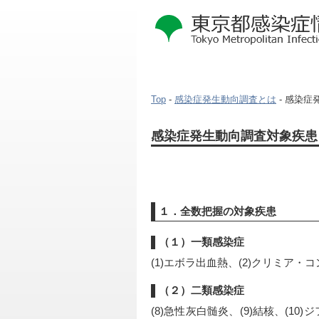
Top
-
感染症発生動向調査とは
- 感染
本
感染症発生動向調査対象疾患
文
こ
こ
か
ら
１．全数把握の対象疾患
（１）一類感染症
(1)エボラ出血熱、(2)クリミア・コ
（２）二類感染症
(8)急性灰白髄炎、(9)結核、(