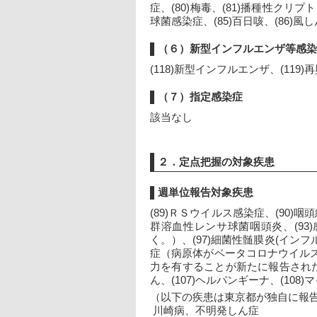
症、(80)梅毒、(81)播種性クリ
球菌感染症、(85)百日咳、(86)風
（６）新型インフルエンザ等感染
(118)新型インフルエンザ、(11
（７）指定感染症
該当なし
２．定点把握の対象疾患
週単位報告対象疾患
(89)ＲＳウイルス感染症、(90
群溶血性レンサ球菌咽頭炎、(93)
く。）、(97)細菌性髄膜炎(イン
症（病原体がベータコロナウイル
力を有することが新たに報告されたもの
ん、(107)ヘルパンギーナ、(108
（以下の疾患は東京都が独自に報
 川崎病、不明発しん症