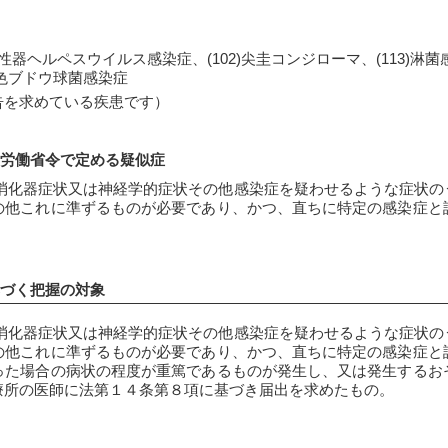
1)性器ヘルペスウイルス感染症、(102)尖圭コンジローマ、(113)淋
黄色ブドウ球菌感染症
告を求めている疾患です）
生労働省令で定める疑似症
ん、消化器症状又は神経学的症状その他感染症を疑わせるような症状
の他これに準ずるものが必要であり、かつ、直ちに特定の感染症と
基づく把握の対象
ん、消化器症状又は神経学的症状その他感染症を疑わせるような症状
の他これに準ずるものが必要であり、かつ、直ちに特定の感染症と
った場合の病状の程度が重篤であるものが発生し、又は発生するお
療所の医師に法第１４条第８項に基づき届出を求めたもの。