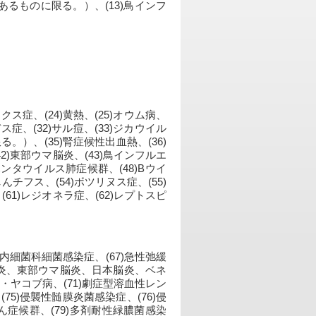
るものに限る。）、(13)鳥インフ
クス症、(24)黄熱、(25)オウム病、
デス症、(32)サル痘、(33)ジカウイル
）、(35)腎症候性出血熱、(36)
42)東部ウマ脳炎、(43)鳥インフルエ
)ハンタウイルス肺症候群、(48)Bウイ
んチフス、(54)ボツリヌス症、(55)
(61)レジオネラ症、(62)レプトスピ
内細菌科細菌感染症、(67)急性弛緩
脳炎、東部ウマ脳炎、日本脳炎、ベネ
・ヤコブ病、(71)劇症型溶血性レン
75)侵襲性髄膜炎菌感染症、(76)侵
ん症候群、(79)多剤耐性緑膿菌感染