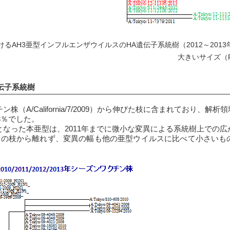
るAH3亜型インフルエンザウイルスのHA遺伝子系統樹（2012～201
大きいサイズ（P
遺伝子系統樹
チン株（A/California/7/2009）から伸びた枝に含まれており
.3％でした。
となった本亜型は、2011年までに微小な変異による系統樹上での広がり
行株の枝から離れず、変異の幅も他の亜型ウイルスに比べて小さい