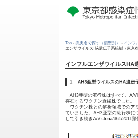
Top
-
疾患名で探す（類型別）
-
インフルエン
エンザウイルスHA遺伝子系統樹（東京都 
インフルエンザウイルスHA遺
１ AH3亜型ウイルスのHA遺伝
　AH3亜型の流行株はすべて、A/Victo
存在するワクチン近縁株でした。
　ワクチン株との解析領域でのアミ
ていました。AH3亜型の流行株に
して引き続きA/Victoria/361/20