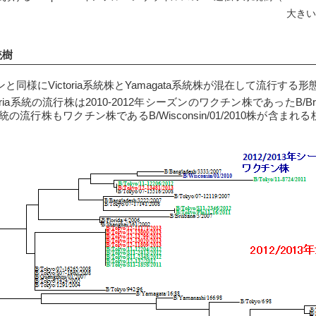
大きい
統樹
ズンと同様にVictoria系統株とYamagata系統株が混在して流行す
ia系統の流行株は2010-2012年シーズンのワクチン株であったB/Bris
系統の流行株もワクチン株であるB/Wisconsin/01/2010株が含
。