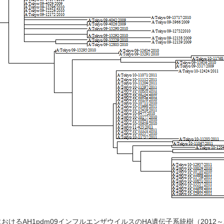
おけるAH1pdm09インフルエンザウイルスのHA遺伝子系統樹（2012～