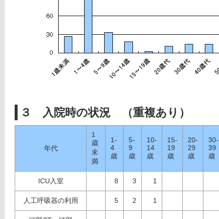
３ 入院時の状況 （重複あり）
1
1-
5-
10-
15-
20-
30-
歳
4
9
14
19
29
39
年代
未
歳
歳
歳
歳
歳
歳
満
ICU入室
8
3
1
人工呼吸器の利用
5
2
1