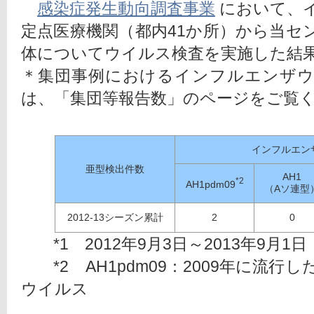
感染症発生動向調査事業
 において、
定点医療機関（都内41か所）から当セ
体についてウイルス検査を実施した結
＊集団事例におけるインフルエンザ
は、「集団等報告数」のページをご覧
インフルエン
亜型検出件数
AH1
*2
AH1pdm09
（Aソ連型
2012-13シーズン累計
2
0
　　*1　2012年9月3日～2013年9月1日
　　*2　AH1pdm09：2009年に流
ウイルス