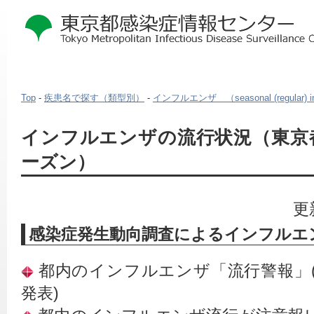
Top
-
疾患名で探す（類型別）
-
インフルエンザ （seasonal (regular) in
本
インフルエンザの流行状況（東京都 2
文
ーズン）
こ
こ
か
ら
更
感染症発生動向調査によるインフルエ
 都内のインフルエンザ「流行警報」(2
発表)