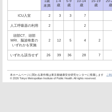
1歳
1-4
5-9
10-14
15-19
20-
歳
歳
歳
歳
未満
ICU入室
2
3
3
7
人工呼吸器の利用
2
2
頭部CT、頭部
MRI、脳波検査の
2
12
5
4
2
いずれかを実施
いずれも該当せず
26
39
36
28
7
本ホームページに関わる著作権は東京都健康安全研究センターに帰属します
ご利
© 2026 Tokyo Metropolitan Institute of Public Health. All rights reserved.