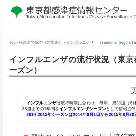
Top
-
疾患名で探す（類型別）
-
インフルエンザ （seasonal (regular) in
本
インフルエンザの流行状況（東京都 2
文
ーズン）
こ
こ
か
ら
　インフルエンザ
は流行時期に合わせ、毎年、第36週（8
35週までの1年間を
インフルエンザシーズン
として情報提供
2014-2015年シーズンは2014年9月1日から2015年8月