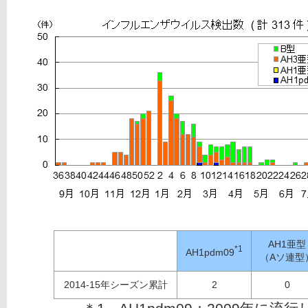
AH1亜型
*1
AH1pdm09
（Aソ連型
2014-15年シーズン累計
2
0