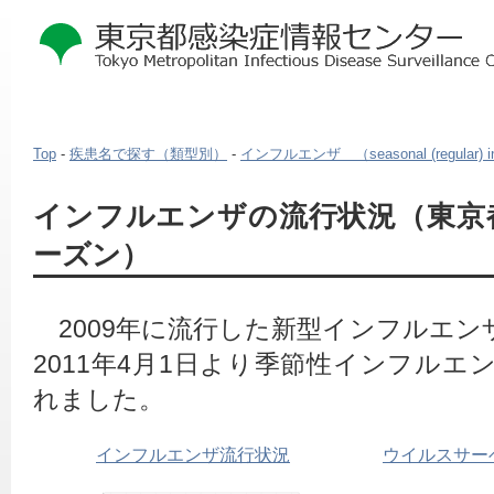
Top
-
疾患名で探す（類型別）
-
インフルエンザ （seasonal (regular) in
本
インフルエンザの流行状況（東京都 2
文
ーズン）
こ
こ
か
ら
　2009年に流行した新型インフルエンザ
2011年4月1日より季節性インフル
れました。
インフルエンザ流行状況
ウイルスサー