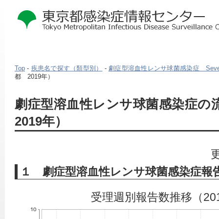
Top
-
疾患名で探す（類型別）
-
劇症型溶血性レンサ球菌感染症 Severe invas
都 2019年）
本
劇症型溶血性レンサ球菌感染症の
文
2019年）
こ
こ
か
ら
１ 劇症型溶血性レンサ球菌感染症報
受理週別報告数推移（20