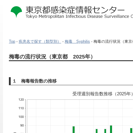
Top
-
疾患名で探す（類型別）
-
梅毒 Syphilis
- 梅毒の流行状況（東京都
本
梅毒の流行状況（東京都 2025年）
文
こ
こ
か
１ 梅毒報告数の推移
ら
受理週別報告数推移（2025年