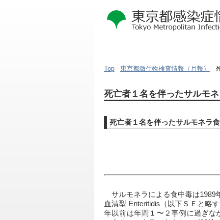
Top
-
東京都微生物検査情報（月報）
-
死亡者１名を伴ったサルモネ
死亡者１名を伴ったサルモネラ食
　サルモネラによる食中毒は198
血清型 Enteritidis（以
年以前は年間１〜２事例に過ぎなかっ