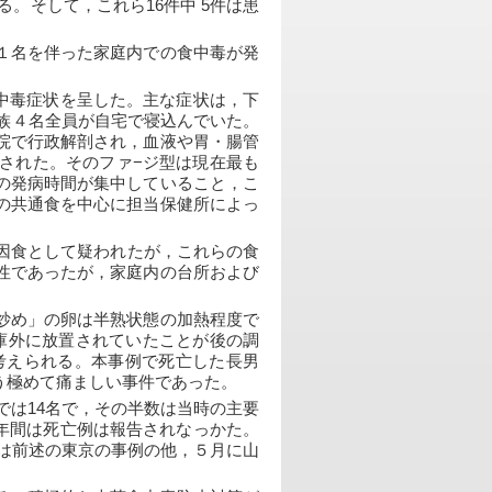
る。そして，これら16件中 5件は患
１名を伴った家庭内での食中毒が発
食中毒症状を呈した。主な症状は，下
家族４名全員が自宅で寝込んでいた。
院で行政解剖され，血液や胃・腸管
された。そのファ−ジ型は現在最も
の発病時間が集中していること，こ
の共通食を中心に担当保健所によっ
因食として疑われたが，これらの食
性であったが，家庭内の台所および
炒め」の卵は半熟状態の加熱程度で
庫外に放置されていたことが後の調
考えられる。本事例で死亡した長男
う極めて痛ましい事件であった。
では14名で，その半数は当時の主要
後６年間は死亡例は報告されなっかた。
には前述の東京の事例の他，５月に山