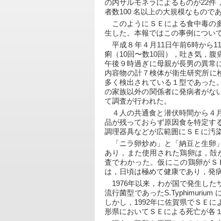
の内サルモネラによるものが22件，
者数100 名以上の大規模なもの
　このようにＳＥによる食中毒の
生した。本報ではこの事例につい
　平成８年４月11日午前6時から
痢（10回〜数10回），吐き気，
午後９時過ぎに母親が長男の異常
内容物の計７検体が衛生研究所に
多く検出されている１型であった
の家族以外の関係者に発病者がな
て調査が行われた。
　４人の共通食と潜伏時間から４
品が残っておらず原因食を特定す
調理器具などが広範囲にＳＥに汚
　「ニラ卵炒め」と「納豆と生卵
あり，また使用された鶏卵は，殻
査でわかった。仮にこの鶏卵がＳ
は，日頃は極めて健康であり，発
　1976年以来，わが国で発生し
流行菌型であったS.Typhimu
しかし，1992年に佐賀県でＳＥ
形県においてＳＥによる死亡が各