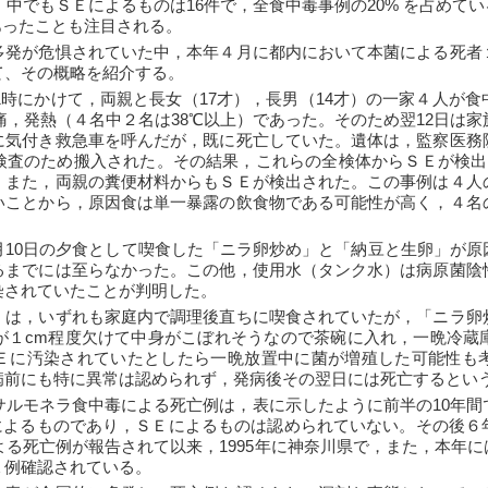
中でもＳＥによるものは16件で，全食中毒事例の20% を占めてい
であったことも注目される。
多発が危惧されていた中，本年４月に都内において本菌による死者
て、その概略を紹介する。
11時にかけて，両親と長女（17才），長男（14才）の一家４人が
腹痛，発熱（４名中２名は38℃以上）であった。そのため翌12日は
に気付き救急車を呼んだが，既に死亡していた。遺体は，監察医務
検査のため搬入された。その結果，これらの全検体からＳＥが検出
。また，両親の糞便材料からもＳＥが検出された。この事例は４人
いことから，原因食は単一暴露の飲食物である可能性が高く，４名
月10日の夕食として喫食した「ニラ卵炒め」と「納豆と生卵」が原
るまでには至らなかった。この他，使用水（タンク水）は病原菌陰
染されていたことが判明した。
」は，いずれも家庭内で調理後直ちに喫食されていたが，「ニラ卵
が１cm程度欠けて中身がこぼれそうなので茶碗に入れ，一晩冷蔵
Ｅに汚染されていたとしたら一晩放置中に菌が増殖した可能性も
病前にも特に異常は認められず，発病後その翌日には死亡するとい
たサルモネラ食中毒による死亡例は，表に示したように前半の10年間
rium によるものであり，ＳＥによるものは認められていない。その
による死亡例が報告されて以来，1995年に神奈川県で，また，本年
１例確認されている。