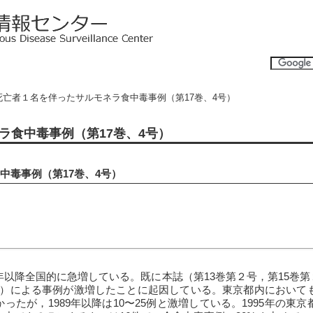
 死亡者１名を伴ったサルモネラ食中毒事例（第17巻、4号）
ラ食中毒事例（第17巻、4号）
中毒事例（第17巻、4号）
9年以降全国的に急増している。既に本誌（第13巻第２号，第15巻
下ＳＥと略す）による事例が激増したことに起因している。東京都内において
たが，1989年以降は10〜25例と激増している。1995年の東