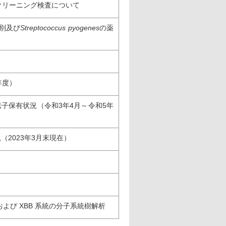
クリーニング検査について
別及び
Streptococcus pyogenes
の薬
年度）
子保有状況（令和3年4月～令和5年
（2023年3月末現在）
よび XBB 系統の分子系統樹解析