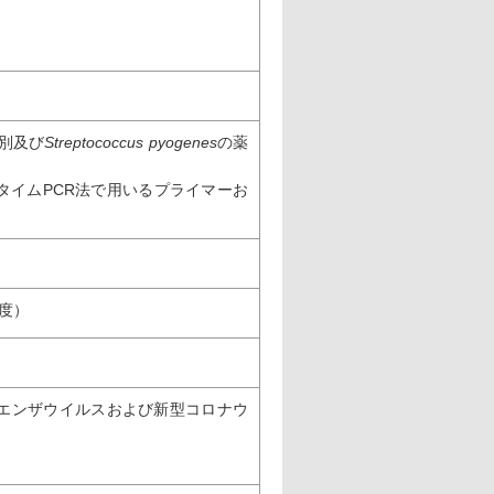
別及び
Streptococcus pyogenes
の薬
ルタイムPCR法で用いるプライマーお
度）
フルエンザウイルスおよび新型コロナウ