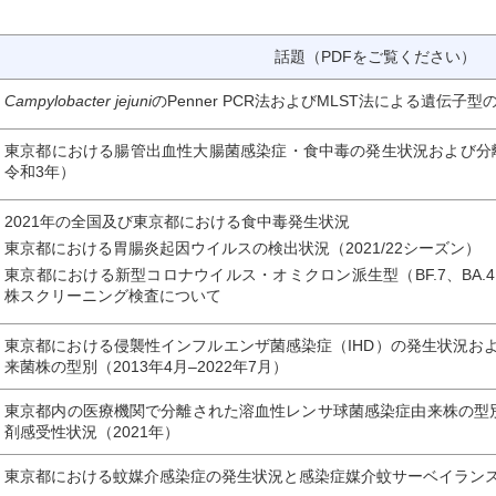
話題（PDFをご覧ください）
Campylobacter jejuni
のPenner PCR法およびMLST法による遺伝
東京都における腸管出血性大腸菌感染症・食中毒の発生状況および分
令和3年）
2021年の全国及び東京都における食中毒発生状況
東京都における胃腸炎起因ウイルスの検出状況（2021/22シーズン）
東京都における新型コロナウイルス・オミクロン派生型（BF.7、BA.4.6
株スクリーニング検査について
東京都における侵襲性インフルエンザ菌感染症（IHD）の発生状況およ
来菌株の型別（2013年4月–2022年7月）
東京都内の医療機関で分離された溶血性レンサ球菌感染症由来株の型
剤感受性状況（2021年）
東京都における蚊媒介感染症の発生状況と感染症媒介蚊サーベイラン