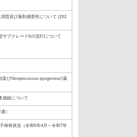
清型及び薬剤感受性について (202
3亜型サブクレードKの流行について
ptococcus pyogenesの薬
査成績について
年度）
子保有状況（令和5年4月～令和7年