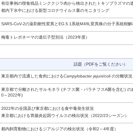
有症事例の喫食残品ミンククジラ肉から検出されたトキソプラズマの
都内下水中における新型コロナウイルス量のモニタリング
SARS-CoV-2の薬剤耐性変異とEG.5.1系統M49L変異株の分子系統樹解
梅毒トレポネーマの遺伝子型別法（2023年度）
話題（PDFをご覧ください）
東京都内で流通した食肉における
Campylobacter jejuni/coli
 の分離状況
東京都で分離されたサルモネラ (チフス菌・パラチフスA菌を含む) の血
0～2022年)
2022年の全国及び東京都における食中毒発生状況
東京都における胃腸炎起因ウイルスの検出状況（2022/23シーズン）
都内飼育動物におけるジアルジアの検出状況（令和2～4年度）