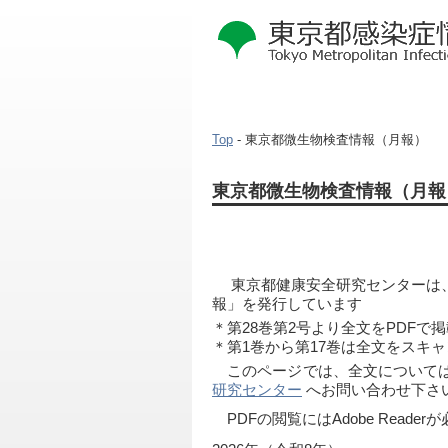
Top
- 東京都微生物検査情報（月報）
本
東京都微生物検査情報（月報
文
こ
こ
か
ら
 　東京都健康安全研究センター
報」を発行しています
＊第28巻第2号より全文をPDFで
＊第1巻から第17巻は全文をスキ
　このページでは、全文については
研究センター
 へお問い合わせ下さ
　PDFの閲覧にはAdobe Read