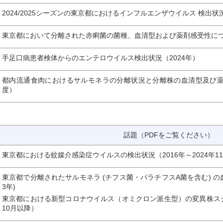
2024/2025シーズンの東京都におけるインフルエンザウイルス 検出状況
東京都において分離された赤痢菌の菌種、血清型および薬剤感受性について
手足口病患者検体からのエンテロウイルス検出状況（2024年）
都内流通食肉におけるサルモネラの分離状況と分離株の血清型及び薬剤感
度）
話題（PDFをご覧ください）
東京都における蚊媒介感染症ウイルスの検出状況（2016年～2024年1
東京都で分離されたサルモネラ (チフス菌・パラチフスA菌を含む) の血
3年)
東京都における新型コロナウイルス（オミクロン派生型）の変異株スク
10月以降）