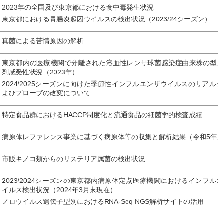
2023年の全国及び東京都における食中毒発生状況
東京都における胃腸炎起因ウイルスの検出状況（2023/24シーズン）
真菌による苦情原因の解析
東京都内の医療機関で分離された溶血性レンサ球菌感染症由来株の型
剤感受性状況（2023年）
2024/2025シーズンに向けた季節性インフルエンザウイルスのリア
よびプローブの改変について
特定食品群におけるHACCP制度化と流通食品の細菌学的検査成績
病原体レファレンス事業に基づく病原体等の収集と解析結果（令和5年
市販キノコ類からのリステリア属菌の検出状況
2023/2024シーズンの東京都内病原体定点医療機関におけるイン
イルス検出状況（2024年3月末現在）
ノロウイルス遺伝子型別におけるRNA-Seq NGS解析サイトの活用