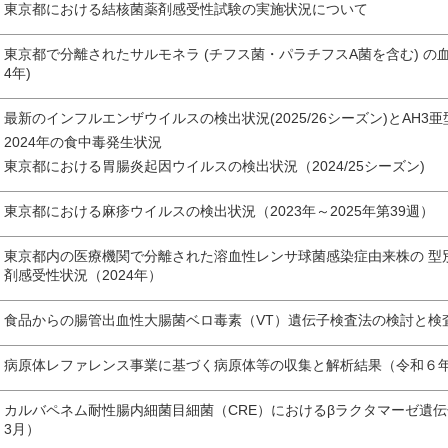
東京都における結核菌薬剤感受性試験の実施状況について
東京都で分離されたサルモネラ (チフス菌・パラチフスA菌を含む) の血
4年)
最新のインフルエンザウイルスの検出状況(2025/26シーズン)とAH
2024年の食中毒発生状況
東京都における胃腸炎起因ウイルスの検出状況（2024/25シーズン)
東京都における麻疹ウイルスの検出状況（2023年～2025年第39週）
東京都内の医療機関で分離された溶血性レンサ球菌感染症由来株の 型別及びStre
剤感受性状況（2024年）
食品からの腸管出血性大腸菌ベロ毒素（VT）遺伝子検査法の検討と検
病原体レファレンス事業に基づく病原体等の収集と解析結果（令和６
カルバペネム耐性腸内細菌目細菌（CRE）におけるβラクタマーゼ遺伝
3月）