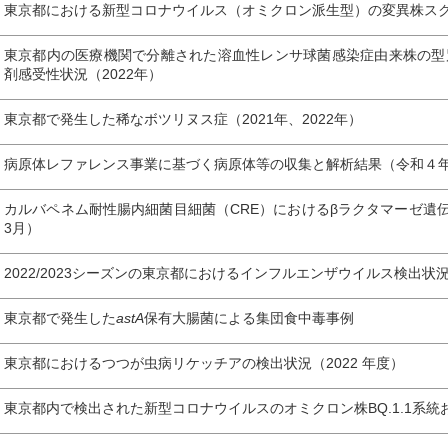
東京都における新型コロナウイルス（オミクロン派生型）の変異株ス
東京都内の医療機関で分離された溶血性レンサ球菌感染症由来株の型
剤感受性状況（2022年）
東京都で発生した稀なボツリヌス症（2021年、2022年）
病原体レファレンス事業に基づく病原体等の収集と解析結果（令和４
カルバペネム耐性腸内細菌目細菌（CRE）におけるβラクタマーゼ遺伝
3月）
2022/2023シーズンの東京都におけるインフルエンザウイルス検出状況
東京都で発生した
astA
保有大腸菌による集団食中毒事例
東京都におけるつつが虫病リケッチアの検出状況（2022 年度）
東京都内で検出された新型コロナウイルスのオミクロン株BQ.1.1系統お