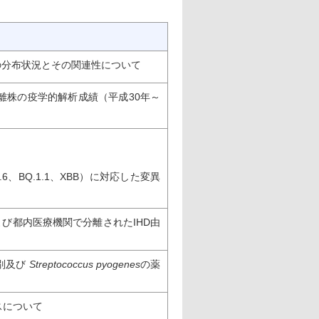
子型の分布状況とその関連性について
離株の疫学的解析成績（平成30年～
、BQ.1.1、XBB）に対応した変異
び都内医療機関で分離されたIHD由
別及び
Streptococcus pyogenes
の薬
スについて