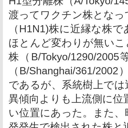
H1型分離株（A/Tokyo/
渡ってワクチン株となっている(A
（H1N1)株に近縁な株
ほとんど変わりが無いこ
株（B/Tokyo/1290
（B/Shanghai/361
であるが、系統樹上では
異傾向よりも上流側に位置
い位置にあった。また、
発発生で検出された株と