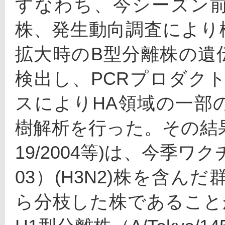
すなわち、今シーズン前
株、発生動向調査により
拡大時のB型分離株の遺伝子を
検出し、PCRプロダク
スによりHA領域の一部
樹解析を行った。その結果、Ａ
19/2004等)は、今季ワクチ
03）(H3N2)株を含
ら分枝した株であること