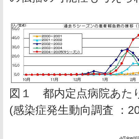
図１　都内定点病院あた
(感染症発生動向調査 ：200