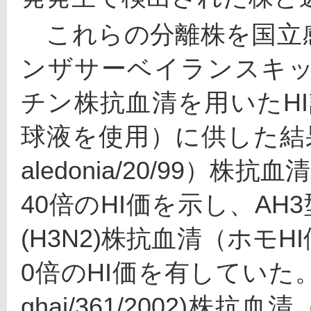
　これらの分離株を国立
ンザサーベイランスキ
チン株抗血清を用いたHI
球液を使用）に供した結果、
aledonia/20/99）株
40倍のHI価を示し、AH3型分
(H3N2)株抗血清（ホモHI
0倍のHI価を有していた。
ghai/361/2002)株