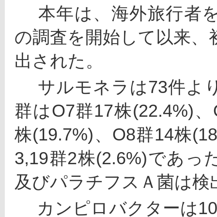
 　本年は、海外旅行者を対象に腸管出血性大腸菌0157
の調査を開始して以来、初めて
出された。
 　サルモネラは73件より76株検出された。そのＯ血清
群はO7群17株(22.4%)、O
株(19.7%)、O8群14株(18
3,19群2株(2.6%)
及びパラチフスＡ菌は検
 　カンピロバクターは106件より107株検出され、C.jeju