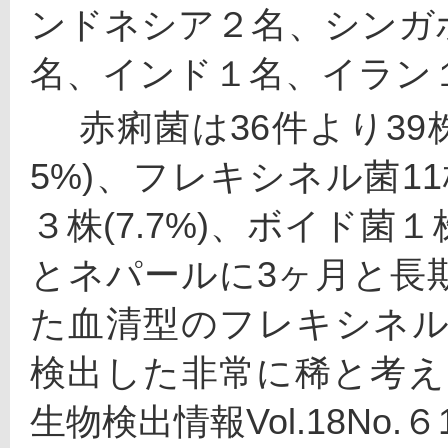
ンドネシア２名、シンガ
名、インド１名、イラン
 　赤痢菌は36件より39株検出され、ソンネ菌24株(61.
5%)、フレキシネル菌11
３株(7.7%)、ボイド菌１
とネパールに3ヶ月と長
た血清型のフレキシネル菌4種
検出した非常に稀と考え
生物検出情報Vol.18No.６