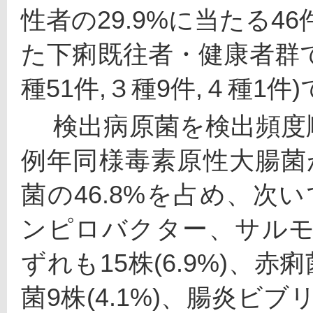
性者の29.9%に当たる46
た下痢既往者・健康者群での
種51件,３種9件,４種1件
 　検出病原菌を検出頻度順にみると、下痢現症者群では
例年同様毒素原性大腸菌
菌の46.8%を占め、次いで
ンピロバクター、サル
ずれも15株(6.9%)、赤
菌9株(4.1%)、腸炎ビブ