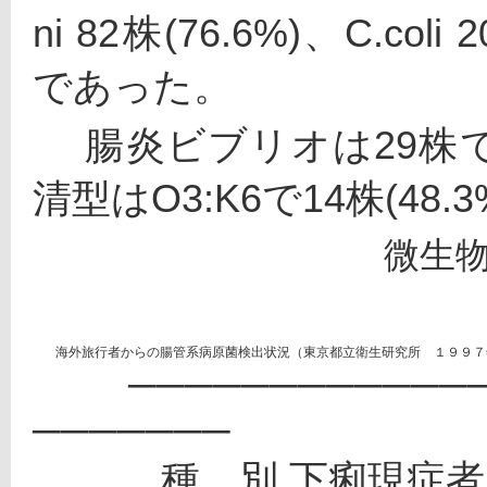
ni 82株(76.6%)、C.col
であった。
 　腸炎ビブリオは29株で、最も高頻度に検出された血
清型はO3:K6で14株(48
微生
   海外旅行者からの腸管系病原菌検出状況（東京都立衛生研究所　１９９７
　　─────────────
───────
 　　　種　別 下痢現症