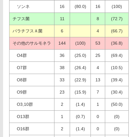
ソンネ
16
(80.0)
16
(100)
チフス菌
11
8
(72.7)
パラチフスＡ菌
6
4
(66.7)
その他のサルモネラ
144
(100)
53
(36.8)
O4群
36
(25.0)
25
(69.4)
O7群
38
(26.4)
4
(10.5)
O8群
33
(22.9)
13
(39.4)
O9群
23
(15.9)
7
(30.4)
O3,10群
2
(1.4)
1
(50.0)
O13群
1
(0.7)
0
(0)
O16群
2
(1.4)
0
(0)