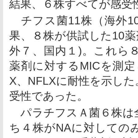
結果、６株すべてが感受
　チフス菌11株（海外
果、８株が供試した10薬
外７、国内１)。これら
薬剤に対するMICを測定
X、NFLXに耐性を示し
受性であった。
　パラチフスＡ菌６株は
ち４株がNAに対しての