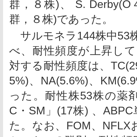
群，８株)、 S. Derby(O４
群，８株)であった。
　サルモネラ144株中53株
べ、耐性頻度が上昇してい
対する耐性頻度は、TC(29.9
5%)、NA(5.6%)、KM(6.
った。耐性株53株の薬
C・SM」(17株) 、AB
た。なお、FOM、NFL