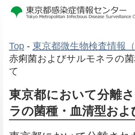
Top
-
東京都微生物検査情報
赤痢菌およびサルモネラの菌
て
東京都において分離
ラの菌種・血清型およ