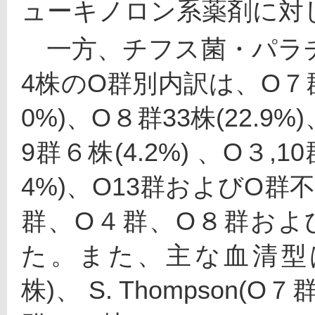
ューキノロン系薬剤に対
　一方、チフス菌・パラ
4株のO群別内訳は、O７群38
0%)、O８群33株(22.9%)
9群６株(4.2%) 、O３,
4%)、O13群およびO群不
群、O４群、O８群および
た。また、主な血清型は、 S.
株)、 S. Thompson(O７群