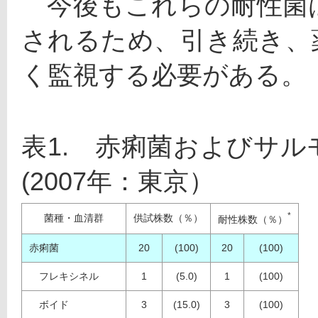
　今後もこれらの耐性菌
されるため、引き続き、
く監視する必要がある。
表1.　赤痢菌およびサ
(2007年：東京）
*
菌種・血清群
供試株数（％）
耐性株数（％）
赤痢菌
20
(100)
20
(100)
フレキシネル
1
(5.0)
1
(100)
ボイド
3
(15.0)
3
(100)