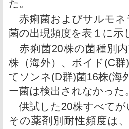
た。
　赤痢菌およびサルモネ
菌の出現頻度を表１に示
　赤痢菌20株の菌種別内
株（海外）、ボイド(C群
てソンネ(D群)菌16株(
ー菌は検出されなかった
　供試した20株すべて
その薬剤別耐性頻度は、TC(1