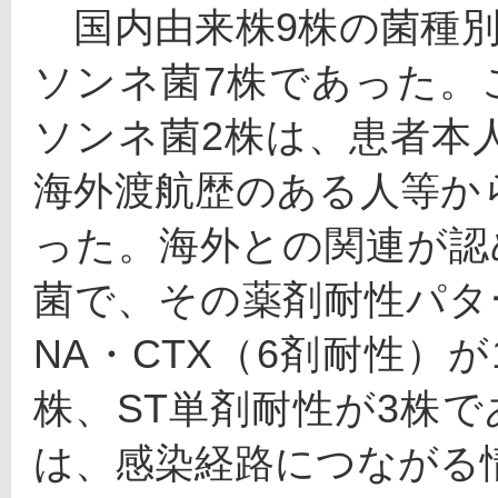
　国内由来株9株の菌種
ソンネ菌7株であった。
ソンネ菌2株は、患者本
海外渡航歴のある人等か
った。海外との関連が認
菌で、その薬剤耐性パター
NA・CTX（6剤耐性）が
株、ST単剤耐性が3株
は、感染経路につながる