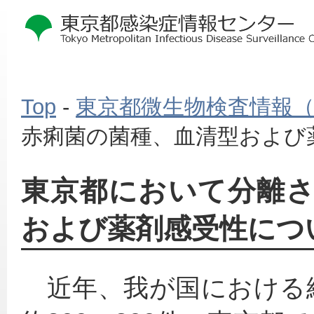
Top
-
東京都微生物検査情報
赤痢菌の菌種、血清型および薬
東京都において分離
および薬剤感受性につい
　近年、我が国における