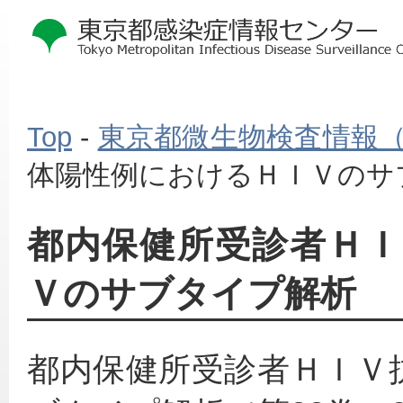
Top
-
東京都微生物検査情報
体陽性例におけるＨＩＶのサ
都内保健所受診者Ｈ
Ｖのサブタイプ解析
都内保健所受診者ＨＩＶ