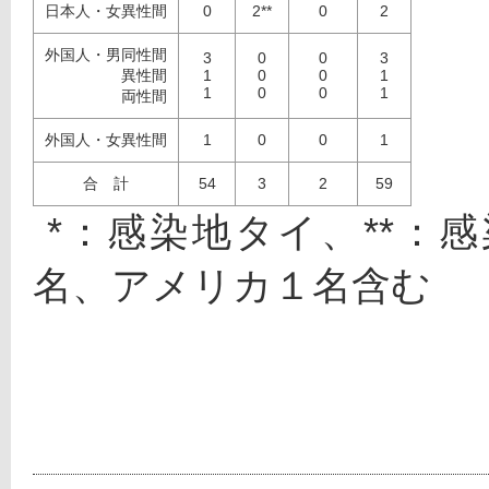
日本人・女異性間
0
2**
0
2
外国人・男同性間
3
0
0
3
異性間
1
0
0
1
1
0
0
1
両性間
外国人・女異性間
1
0
0
1
合 計
54
3
2
59
 *：感染地タイ、**：感染地国内、***：感染地タイ１
名、アメリカ１名含む