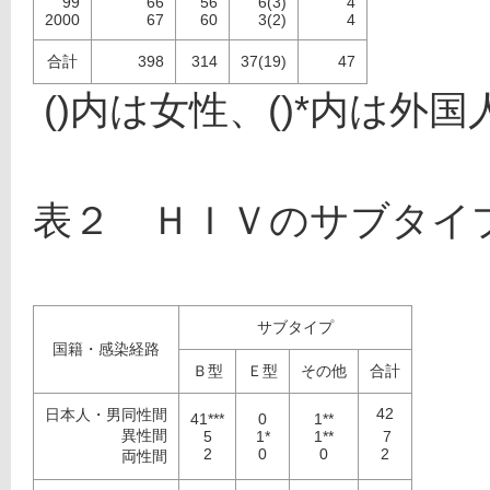
99
66
56
6(3)
4
2000
67
60
3(2)
4
合計
398
314
37(19)
47
 ()内は女性、()*内は外
表２　ＨＩＶのサブタイプ
サブタイプ
国籍・感染経路
Ｂ型
Ｅ型
その他
合計
42
日本人・男同性間
41***
0
1**
異性間
5
1*
1**
 7
2
0
0
2
両性間