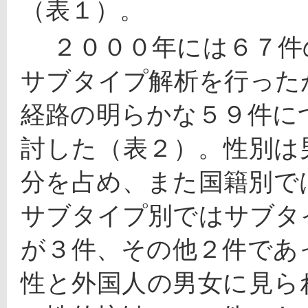
（表１）。
 　２０００年には６７件のＨＩＶ抗体陽性者を検出し、
サブタイプ解析を行った
経路の明らかな５９件に
討した（表２）。性別は
分を占め、また国籍別で
サブタイプ別ではサブタ
が３件、その他２件であ
性と外国人の男女に見ら