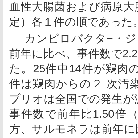
血性大腸菌および病原大
定）各１件の順であった
 　カンピロバクタ−・ジェジュニ/コリによる食中毒は
前年に比べ、事件数で2.2
た。25件中14件が鶏肉
件は鶏肉からの２ 次汚
ブリオは全国での発生が
事件数で前年比1.50倍
方、サルモネラは前年に比