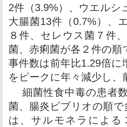
2件（3.9%）、ウエルシ
大腸菌13件（0.7%）
８件、セレウス菌７件
菌、赤痢菌が各２件の順
事件数は前年比1.29倍
をピークに年々減少し、前
 　細菌性食中毒の患者数は、サルモネラ、ウエルシュ
菌、腸炎ビブリオの順で
は、サルモネラによる３