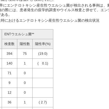
高率にエンテロトキシン産生性ウエルシュ菌が検出される事例は、
例の際には、患者発生の疫学的調査やウイルス検査と併せて、エン
である。
生時におけるエンテロトキシン産生性ウエルシュ菌の検出状況
ENTウエルシュ菌**
検査数
陽性数
陽性率(%)
394
75
(19.0)
140
1
( 0.1)
71
0
9
0
12
0
36
1
( 2.7)