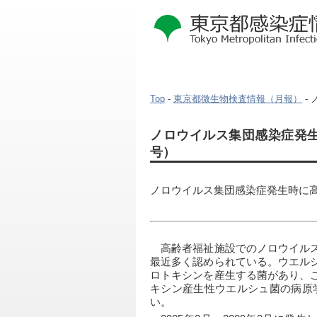
Top
-
東京都微生物検査情報（月報）
-
本
ノロウイルス集団感染症発生
文
号）
こ
こ
か
ノロウイルス集団感染症発生時に高
ら
　高齢者福祉施設でのノロウイル
最近多く認められている。ウエル
ロトキシンを産生する菌があり、
キシン産生性ウエルシュ菌の病原
い。