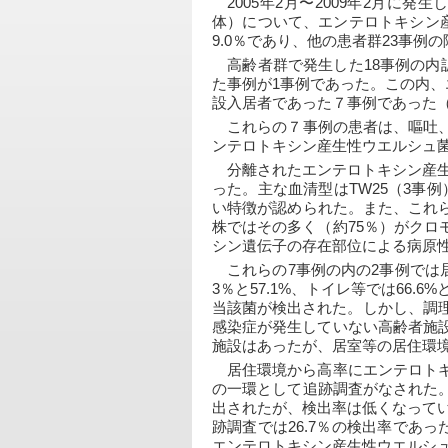
　2005年2月〜2009年2月に
体）について、エンテロトキシン
9.0％であり、他の患者群23事例
　高齢者群で発生した18事例の内
た事例が1事例であった。この内、
設入居者であった７事例であった（
　これらの７事例の患者は、嘔吐
ンテロトキシン産生性ウエルシュ
　分離されたエンテロトキシン産生
った。主な血清型はTW25（3事例）,
い特徴が認められた。また、これ
株ではその多く（約75％）がク
シン遺伝子の存在部位による病原
　これらの7事例の内の2事例では居
3％と57.1%、トイレ等では66
当該菌が検出された。しかし、調理
感染症が発生していない高齢者施
施設はあったが、居室等の居住環
　居住環境から高率にエンテロト
の一環として追跡調査がなされた
出されたが、検出率は低くなっていた
跡調査では26.7％の検出率であ
エンテロトキシン産生性ウエルシ