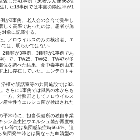
検査した41事例（患者ふん便662検
した18事例では本菌の陽性率が1
事例が2事例、老人会の会合で発生し
と著しく高率であったのは、患者が施
例を対象に記載する。
た。ノロウイルスのみの検出者、エ
ては、明らかではない.
2種類が3事例、3種類が1事例であ
例）で、TW25、TW62、TW47が多
部位を調べた結果、食中毒事例由来
ド上に存在していた。エンテロトキ
、浴槽や談話室等の共同施設では83.
れた。さらに1事例では風呂の水からも
た。一方、対照群としてノロウイルス
ン産生性ウエルシュ菌が検出された
の平常時に、担当保健所の独自事業
キシン産生性ウエルシュ菌が再度検
イレ等では集団感染症時66.6%、追
から集団発生時とは異なった血清型の