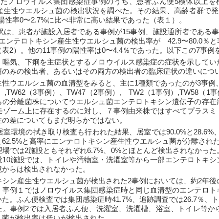
発生したノロウイルス集団感染症事例のうち、患者ふん便5検体以上を
産生性ウエルシュ菌の検出状況を調べた。その結果、高齢者群で発生
の陽性率0〜2.7%に比べ非常に高い結果であった（表１）。
訳は、患者が施設入居者である事例が15事例、施設通所者である
エンテロトキシン産生性ウエルシュ菌の検出率が　42.9〜80.0％
表2）。他の11事例の陽性率は0〜4.4％であった。以下この7事
、嘔気、下痢を主症状とするノロウイルス感染症の症状を示してい
菌のみの検出者、あるいはその両方の検出者の臨床症状の違いについ
性ウエルシュ菌の血清型をみると、主に1種類であったのが3事例、
TW62（3事例）、TW47（2事例）,　TW2（1事例）,TW58（1事
らの分離菌株についてウエルシュ菌エンテロトキシン遺伝子の存在
ロモゾーム上に存在するのに対し、７事例由来株ではすべてプラスミ
性の差についてもまだ明らかではない。
室環境の拭き取り検査も行われた結果、居室では90.0%と28.6%
.6%と62.5%と高率にエンテロトキシン産生性ウエルシュ菌が分離さ
場では2施設ともそれぞれ6.7%、0%とほとんど検出されなかっ
設10施設では、トイレや汚物室・洗濯室等から一部エンテロトキシ
境からは検出されなかった。
キシン産生性ウエルシュ菌が検出された2事例においては、約2年後
。事例１ではノロウイルス集団感染症時と同じ血清型のエンテロト
。ふん便検査では集団感染症時41.7%、追跡調査では26.7％、ト
った。事例2では入居者ふん便、洗濯室、洗濯槽、浴室、トイレ等
ュ菌が検出率は低いが検出された。