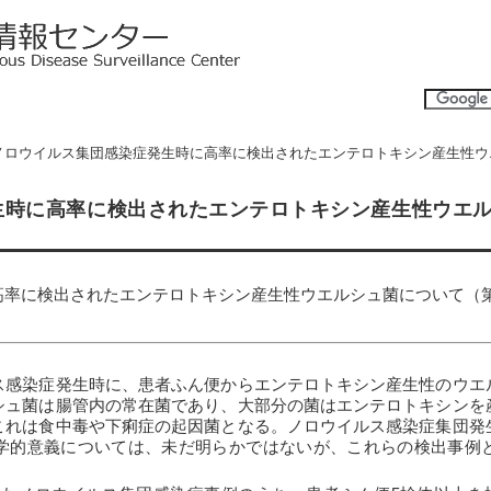
 ノロウイルス集団感染症発生時に高率に検出されたエンテロトキシン産生性ウ
時に高率に検出されたエンテロトキシン産生性ウエル
率に検出されたエンテロトキシン産生性ウエルシュ菌について（第
ス感染症発生時に、患者ふん便からエンテロトキシン産生性のウエ
シュ菌は腸管内の常在菌であり、大部分の菌はエンテロトキシンを
これは食中毒や下痢症の起因菌となる。ノロウイルス感染症集団発
学的意義については、未だ明らかではないが、これらの検出事例