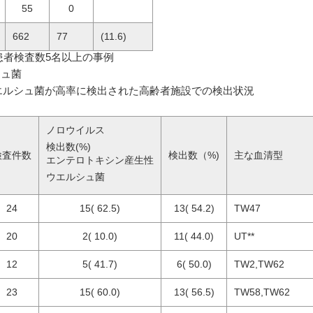
55
0
662
77
(11.6)
した患者検査数5名以上の事例
シュ菌
エルシュ菌が高率に検出された高齢者施設での検出状況
ノロウイルス
検出数(%)
検査件数
検出数（%)
主な血清型
エンテロトキシン産生性
ウエルシュ菌
24
15( 62.5)
13( 54.2)
TW47
20
2( 10.0)
11( 44.0)
UT**
12
5( 41.7)
6( 50.0)
TW2,TW62
23
15( 60.0)
13( 56.5)
TW58,TW62