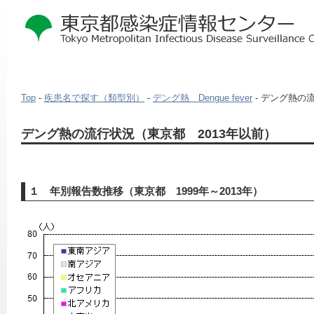
Top
-
疾患名で探す（類型別）
-
デング熱 Dengue fever
- デング熱の
本
デング熱の流行状況（東京都 2013年以前）
文
こ
こ
か
１ 年別報告数推移（東京都 1999年～2013年）
ら