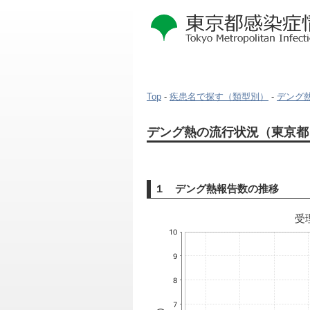
Top
-
疾患名で探す（類型別）
-
デング熱 
本
デング熱の流行状況（東京都 
文
こ
こ
か
１ デング熱報告数の推移
ら
受